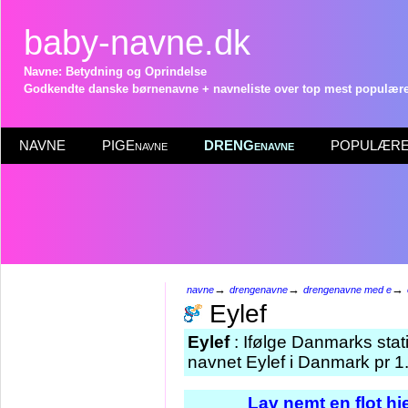
baby-navne.dk
Navne: Betydning og Oprindelse
Godkendte danske børnenavne + navneliste over top mest populære 
NAVNE
PIGEnavne
DRENGenavne
POPULÆRE 
→
→
→
navne
drengenavne
drengenavne med e
Eylef
Eylef
: Ifølge Danmarks stat
navnet Eylef i Danmark pr 1
Lav nemt en flot h