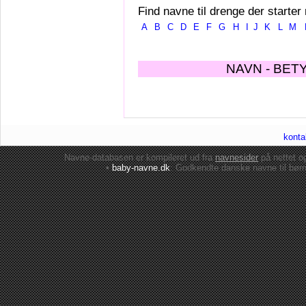
Find navne til drenge der starter
A
B
C
D
E
F
G
H
I
J
K
L
M
NAVN - BET
konta
Navne-databasen er kompileret ud fra
navnesider
på nettet 
•
baby-navne.dk
: Godkendte danske
navne til bør