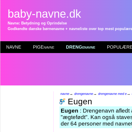
baby-navne.dk
Navne: Betydning og Oprindelse
Godkendte danske børnenavne + navneliste over top mest populære 
NAVNE
PIGEnavne
DRENGenavne
POPULÆRE 
→
→
→
navne
drengenavne
drengenavne med e
Eugen
Eugen
: Drengenavn afledt 
"ægtefødt". Kan også stave
der 64 personer med navnet