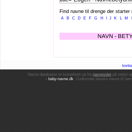
Find navne til drenge der starter
A
B
C
D
E
F
G
H
I
J
K
L
M
NAVN - BET
konta
Navne-databasen er kompileret ud fra
navnesider
på nettet 
•
baby-navne.dk
: Godkendte danske
navne til bør