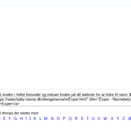
koden i feltet herunder og indsæt koden på dit website for at linke til navn:
l drenge der starter med:
D
E
F
G
H
I
J
K
L
M
N
O
P
Q
R
S
T
U
V
W
X
Y
Z