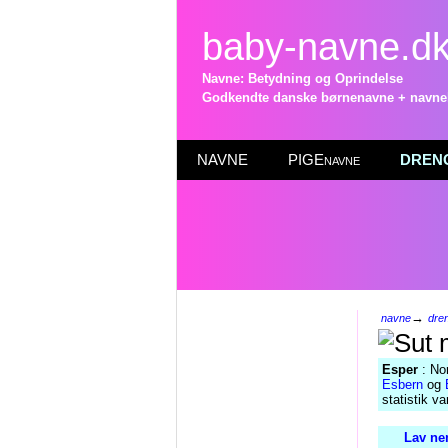
baby-navne.d
Navne: Betydning og Oprindelse
Godkendte danske børnenavne + navneli
NAVNE
PIGEnavne
DRENG
→
navne
dre
Esper
: No
Esbern
og
statistik v
Lav ne