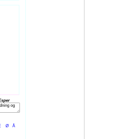
Esper
Æ
Ø
Å