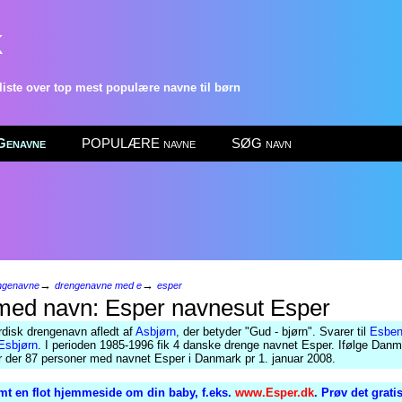
k
ste over top mest populære navne til børn
enavne
POPULÆRE navne
SØG navn
→
→
ngenavne
drengenavne med e
esper
Esper
rdisk drengenavn afledt af
Asbjørn
, der betyder "Gud - bjørn". Svarer til
Esbe
Esbjørn
. I perioden 1985-1996 fik 4 danske drenge navnet Esper. Ifølge Dan
ar der 87 personer med navnet Esper i Danmark pr 1. januar 2008.
mt en flot hjemmeside om din baby, f.eks.
www.Esper.dk
. Prøv det grati