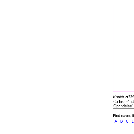
Kopiér HTML-
Find navne ti
A
B
C