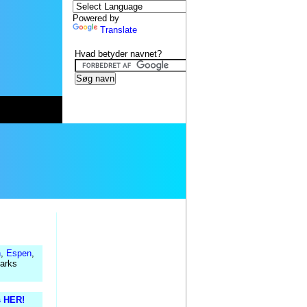
Powered by
Translate
Hvad betyder navnet?
n
,
Espen
,
marks
s HER!