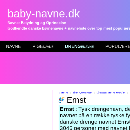
baby-navne.dk
Navne: Betydning og Oprindelse
Godkendte danske børnenavne + navneliste over top mest populære 
NAVNE
PIGEnavne
DRENGenavne
POPULÆRE 
→
→
→
navne
drengenavne
drengenavne med e
Ernst
Ernst
: Tysk drengenavn, de
navnet på en række tyske fyr
danske drenge navnet Ernst.
3046 personer med navnet E