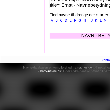
Find navne til drenge der starter
A
B
C
D
E
F
G
H
I
J
K
L
M
NAVN - BET
konta
Navne-databasen er kompileret ud fra
navnesider
på nettet 
•
baby-navne.dk
: Godkendte danske
navne til bør