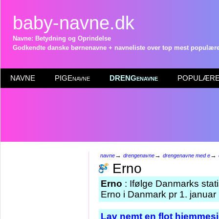
baby-navne.dk
Navne: Betydning og Oprindelse
Godkendte danske børnenavne + navneliste over top mest populære 
NAVNE
PIGEnavne
DRENGenavne
POPULÆRE 
→
→
→
navne
drengenavne
drengenavne med e
Erno
Erno
: Ifølge Danmarks stat
Erno i Danmark pr 1. januar
Lav nemt en flot hjemmesi