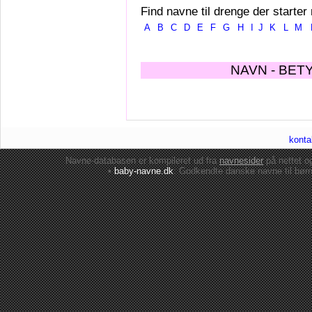
Find navne til drenge der starter
A
B
C
D
E
F
G
H
I
J
K
L
M
NAVN - BET
konta
Navne-databasen er kompileret ud fra
navnesider
på nettet 
•
baby-navne.dk
: Godkendte danske
navne til bør