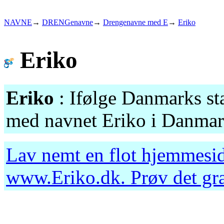
NAVNE
→
DRENGenavne
→
Drengenavne med E
→
Eriko
Eriko
Eriko
: Ifølge Danmarks sta
med navnet Eriko i Danmark
Lav nemt en flot hjemmesid
www.Eriko.dk
. Prøv det g