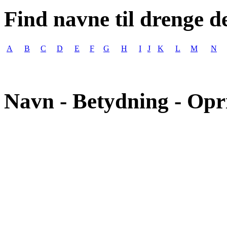
Find navne til drenge d
A
B
C
D
E
F
G
H
I
J
K
L
M
N
Navn - Betydning - Opr