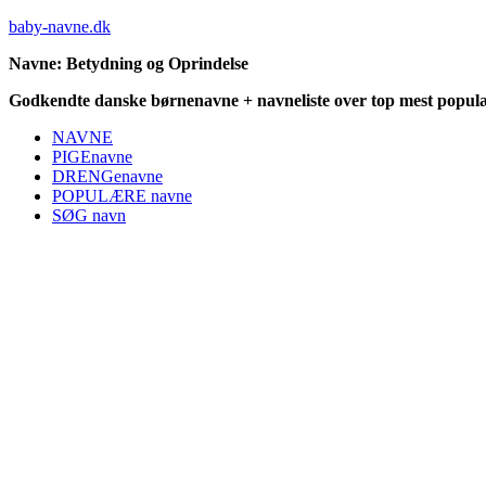
baby-navne.dk
Navne: Betydning og Oprindelse
Godkendte danske børnenavne + navneliste over top mest populæ
NAVNE
PIGEnavne
DRENGenavne
POPULÆRE navne
SØG navn