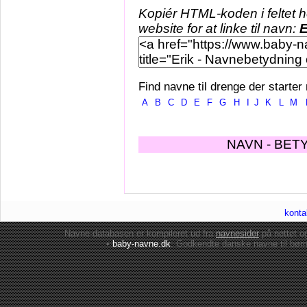
Kopiér HTML-koden i feltet 
website for at linke til navn:
E
Find navne til drenge der starter
A
B
C
D
E
F
G
H
I
J
K
L
M
NAVN - BET
konta
Navne-databasen er kompileret ud fra
navnesider
på nettet 
•
baby-navne.dk
: Godkendte danske
navne til bør