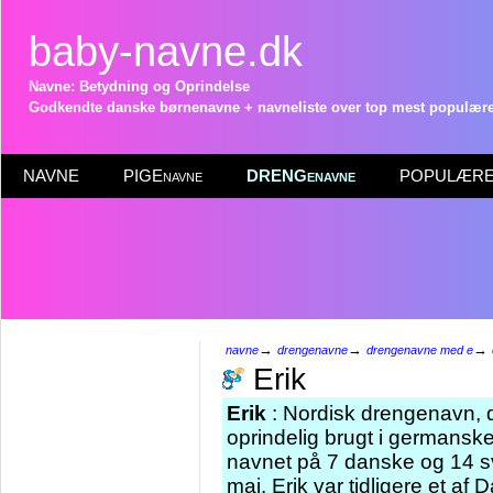
baby-navne.dk
Navne: Betydning og Oprindelse
Godkendte danske børnenavne + navneliste over top mest populære 
NAVNE
PIGEnavne
DRENGenavne
POPULÆRE 
→
→
→
navne
drengenavne
drengenavne med e
Erik
Erik
: Nordisk drengenavn, d
oprindelig brugt i germanske
navnet på 7 danske og 14 s
maj. Erik var tidligere et a