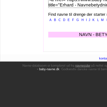
Find navne til drenge der starter
A
B
C
D
E
F
G
H
I
J
K
L
M
NAVN - BET
konta
Navne-databasen er kompileret ud fra
navnesider
på nettet 
•
baby-navne.dk
: Godkendte danske
navne til bør