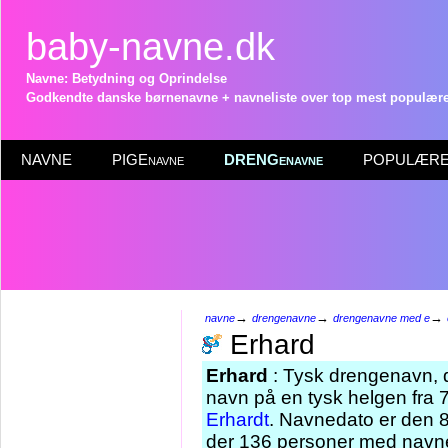
baby-navne.dk
Navne: Betydning og Oprindelse
Godkendte danske børnenavne + navneliste over top mest populære 
NAVNE
PIGEnavne
DRENGenavne
POPULÆRE 
→
→
→
navne
drengenavne
drengenavne med e
Erhard
Erhard
: Tysk drengenavn, 
navn på en tysk helgen fra 
Erhardt
. Navnedato er den 8.
der 136 personer med navne