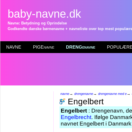
baby-navne.dk
Navne: Betydning og Oprindelse
Godkendte danske børnenavne + navneliste over top mest populære 
NAVNE
PIGEnavne
DRENGenavne
POPULÆRE 
→
→
→
navne
drengenavne
drengenavne med e
Engelbert
Engelbert
: Drengenavn, der
Engelbrecht
. Ifølge Danmark
navnet Engelbert i Danmark 