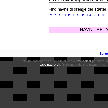
Find navne til drenge der starter
A
B
C
D
E
F
G
H
I
J
K
L
M
NAVN - BET
konta
Navne-databasen er kompileret ud fra
navnesider
på nettet 
•
baby-navne.dk
: Godkendte danske
navne til bør