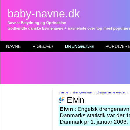
baby-navne.dk
Navne: Betydning og Oprindelse
Godkendte danske børnenavne + navneliste over top mest populære 
NAVNE
PIGEnavne
DRENGenavne
POPULÆRE 
→
→
→
navne
drengenavne
drengenavne med e
Elvin
Elvin
: Engelsk drengenavn, d
Danmarks statistik var der 
Danmark pr 1. januar 2008.