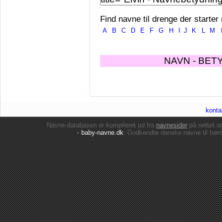
Find navne til drenge der starter
A
B
C
D
E
F
G
H
I
J
K
L
M
NAVN - BET
konta
Navne-databasen er kompileret ud fra
navnesider
på nettet 
•
baby-navne.dk
: Godkendte danske
navne til bør