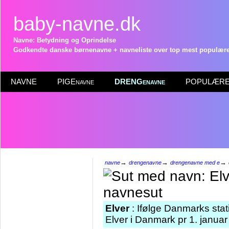
baby-navne.dk
Navne: Betydning og Oprindelse
Godkendte danske børnenavne + navneliste over top mest populære 
NAVNE
PIGEnavne
DRENGenavne
POPULÆRE 
→
→
→
navne
drengenavne
drengenavne med e
Elver
: Ifølge Danmarks stat
Elver i Danmark pr 1. januar