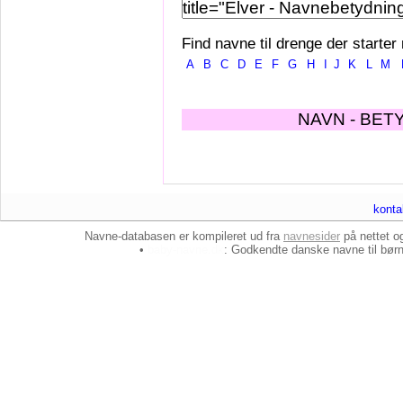
Find navne til drenge der starter
A
B
C
D
E
F
G
H
I
J
K
L
M
NAVN - BET
konta
Navne-databasen er kompileret ud fra
navnesider
på nettet 
•
baby-navne.dk
: Godkendte danske
navne til bør