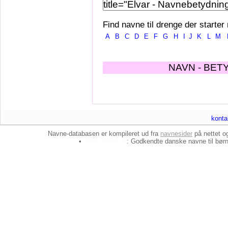
Find navne til drenge der starter
A
B
C
D
E
F
G
H
I
J
K
L
M
NAVN - BET
konta
Navne-databasen er kompileret ud fra
navnesider
på nettet 
•
baby-navne.dk
: Godkendte danske
navne til bør