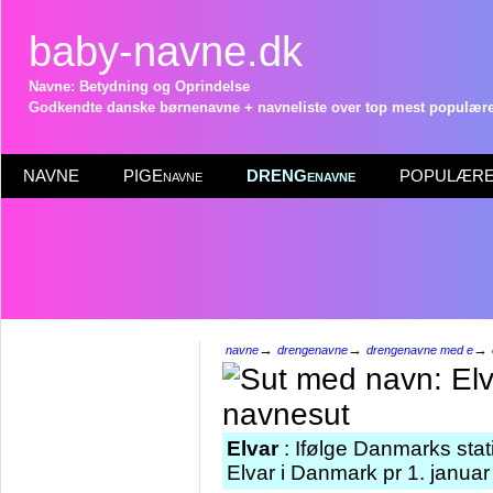
baby-navne.dk
Navne: Betydning og Oprindelse
Godkendte danske børnenavne + navneliste over top mest populære 
NAVNE
PIGEnavne
DRENGenavne
POPULÆRE 
→
→
→
navne
drengenavne
drengenavne med e
Elvar
: Ifølge Danmarks stat
Elvar i Danmark pr 1. januar