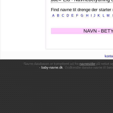
Find navne til drenge der starter
A
B
C
D
E
F
G
H
I
J
K
L
M
NAVN - BET
konta
Navne-databasen er kompileret ud fra
navnesider
på nettet 
•
baby-navne.dk
: Godkendte danske
navne til bør