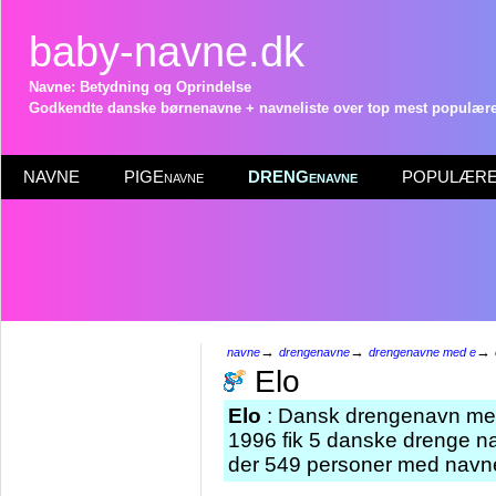
baby-navne.dk
Navne: Betydning og Oprindelse
Godkendte danske børnenavne + navneliste over top mest populære 
NAVNE
PIGEnavne
DRENGenavne
POPULÆRE 
→
→
→
navne
drengenavne
drengenavne med e
Elo
Elo
: Dansk drengenavn med
1996 fik 5 danske drenge nav
der 549 personer med navnet