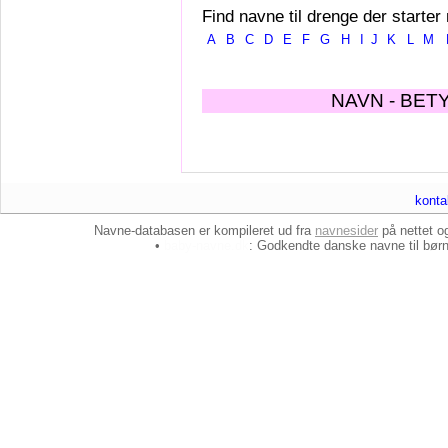
Find navne til drenge der starter
A
B
C
D
E
F
G
H
I
J
K
L
M
NAVN - BET
konta
Navne-databasen er kompileret ud fra
navnesider
på nettet 
•
baby-navne.dk
: Godkendte danske
navne til bør