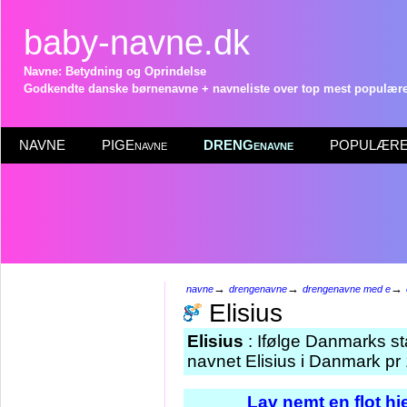
baby-navne.dk
Navne: Betydning og Oprindelse
Godkendte danske børnenavne + navneliste over top mest populære 
NAVNE
PIGEnavne
DRENGenavne
POPULÆRE 
→
→
→
navne
drengenavne
drengenavne med e
Elisius
Elisius
: Ifølge Danmarks st
navnet Elisius i Danmark pr 
Lav nemt en flot h