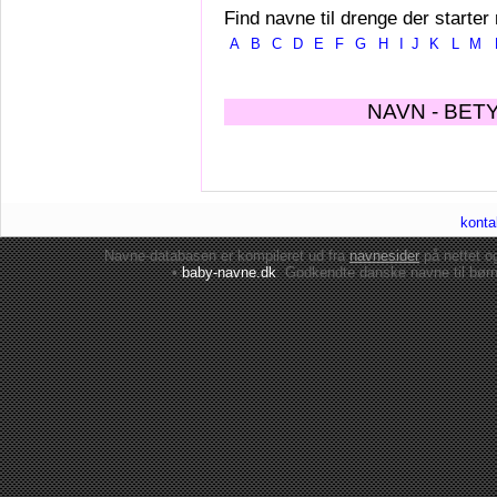
Find navne til drenge der starter
A
B
C
D
E
F
G
H
I
J
K
L
M
NAVN - BET
konta
Navne-databasen er kompileret ud fra
navnesider
på nettet 
•
baby-navne.dk
: Godkendte danske
navne til bør