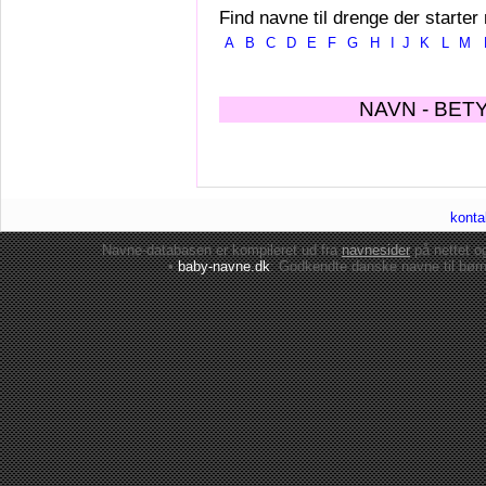
Find navne til drenge der starter
A
B
C
D
E
F
G
H
I
J
K
L
M
NAVN - BET
konta
Navne-databasen er kompileret ud fra
navnesider
på nettet 
•
baby-navne.dk
: Godkendte danske
navne til bør