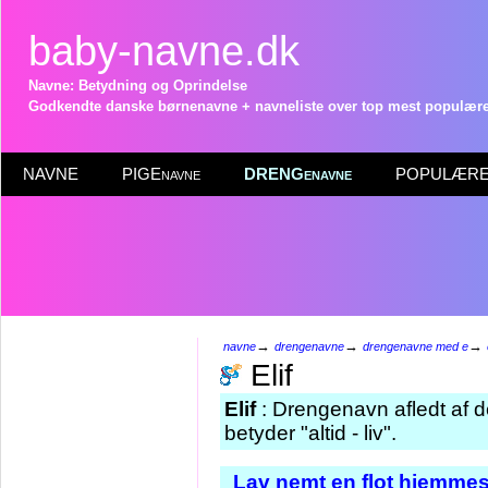
baby-navne.dk
Navne: Betydning og Oprindelse
Godkendte danske børnenavne + navneliste over top mest populære 
NAVNE
PIGEnavne
DRENGenavne
POPULÆRE 
→
→
→
navne
drengenavne
drengenavne med e
Elif
Elif
: Drengenavn afledt af 
betyder "altid - liv".
Lav nemt en flot hjemmes