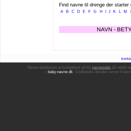
Find navne til drenge der starter
A
B
C
D
E
F
G
H
I
J
K
L
M
NAVN - BET
konta
Navne-databasen er kompileret ud fra
navnesider
på nettet 
•
baby-navne.dk
: Godkendte danske
navne til bør