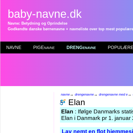
baby-navne.dk
Navne: Betydning og Oprindelse
Godkendte danske børnenavne + navneliste over top mest populære 
NAVNE
PIGEnavne
DRENGenavne
POPULÆRE 
→
→
→
navne
drengenavne
drengenavne med e
Elan
Elan
: Ifølge Danmarks stati
Elan i Danmark pr 1. januar
Lav nemt en flot hjemmesi