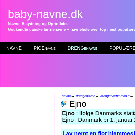
baby-navne.dk
Navne: Betydning og Oprindelse
Godkendte danske børnenavne + navneliste over top mest populære 
NAVNE
PIGEnavne
DRENGenavne
POPULÆRE 
→
→
→
navne
drengenavne
drengenavne med e
Ejno
Ejno
: Ifølge Danmarks stat
Ejno i Danmark pr 1. januar
Lav nemt en flot hjemmesi