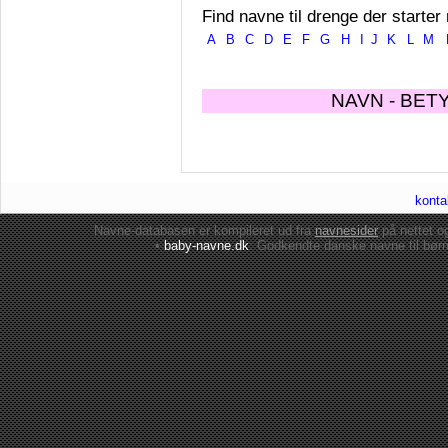
Find navne til drenge der starter
A
B
C
D
E
F
G
H
I
J
K
L
M
NAVN - BET
konta
Navne-databasen er kompileret ud fra
navnesider
på nettet 
•
baby-navne.dk
: Godkendte danske
navne til bør