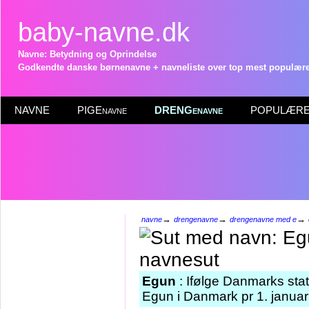
baby-navne.dk
Navne: Betydning og Oprindelse
Godkendte danske børnenavne + navneliste over top mest populære 
NAVNE
PIGEnavne
DRENGenavne
POPULÆRE 
→
→
→
navne
drengenavne
drengenavne med e
Egun
: Ifølge Danmarks stat
Egun i Danmark pr 1. januar