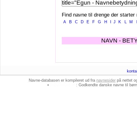
Find navne til drenge der starter
A
B
C
D
E
F
G
H
I
J
K
L
M
NAVN - BET
konta
Navne-databasen er kompileret ud fra
navnesider
på nettet 
•
baby-navne.dk
: Godkendte danske
navne til bør