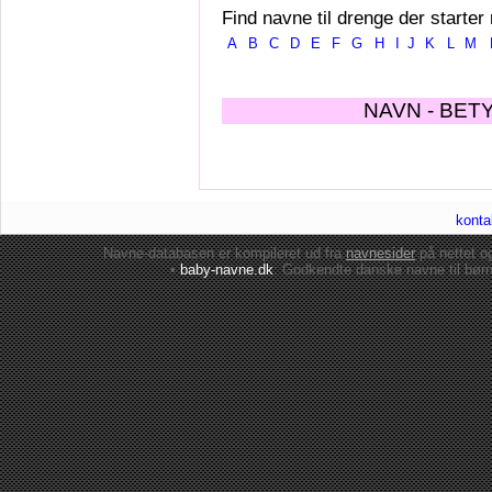
Find navne til drenge der starter
A
B
C
D
E
F
G
H
I
J
K
L
M
NAVN - BET
konta
Navne-databasen er kompileret ud fra
navnesider
på nettet 
•
baby-navne.dk
: Godkendte danske
navne til bør