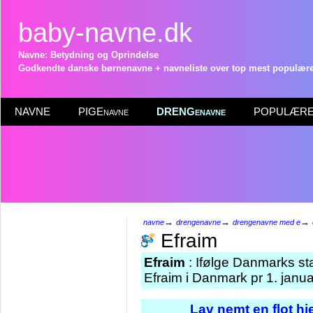
baby-navne.dk
Navne: Betydning og Oprindelse
Godkendte danske børnenavne + navneliste over top mest populære 
NAVNE
PIGEnavne
DRENGenavne
POPULÆRE 
→
→
→
navne
drengenavne
drengenavne med e
Efraim
Efraim
: Ifølge Danmarks sta
Efraim i Danmark pr 1. janu
Lav nemt en flot h