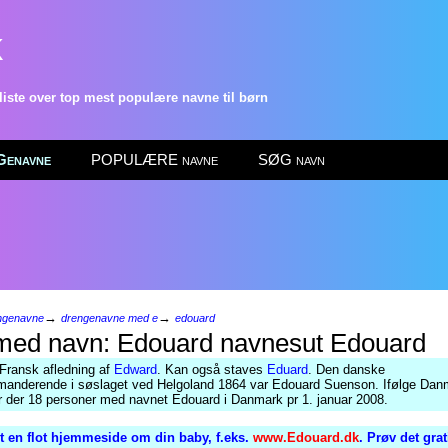
k
ste over top mest populære navne til børn
enavne
POPULÆRE navne
SØG navn
→
→
ngenavne
drengenavne med e
edouard
Edouard
Fransk afledning af
Edward
. Kan også staves
Eduard
. Den danske
anderende i søslaget ved Helgoland 1864 var Edouard Suenson. Ifølge Dan
ar der 18 personer med navnet Edouard i Danmark pr 1. januar 2008.
 en flot hjemmeside om din baby, f.eks.
www.Edouard.dk
. Prøv det gra