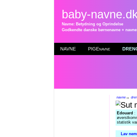
baby-navne.d
Navne: Betydning og Oprindelse
Godkendte danske børnenavne + navneli
NAVNE
PIGEnavne
DRENG
→
navne
dre
Edouard
: 
øverstkomm
statistik v
Lav nemt