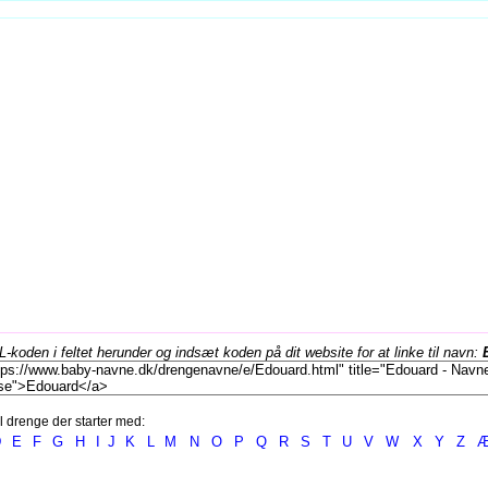
koden i feltet herunder og indsæt koden på dit website for at linke til navn:
l drenge der starter med:
D
E
F
G
H
I
J
K
L
M
N
O
P
Q
R
S
T
U
V
W
X
Y
Z