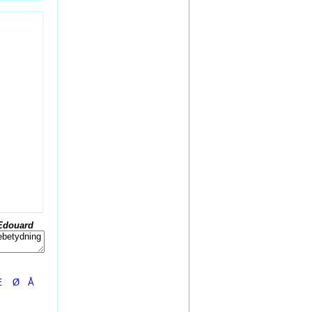
Edouard
Æ
Ø
Å