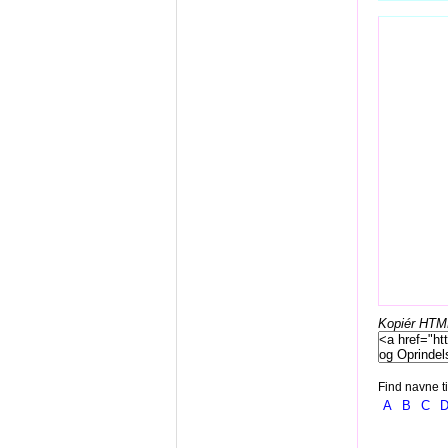
Kopiér HTML-
Find navne ti
A
B
C