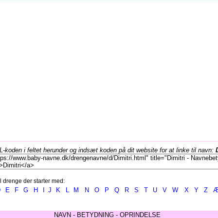
koden i feltet herunder og indsæt koden på dit website for at linke til navn:
l drenge der starter med:
D
E
F
G
H
I
J
K
L
M
N
O
P
Q
R
S
T
U
V
W
X
Y
Z
NAVN - BETYDNING - OPRINDELSE