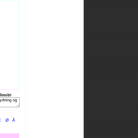
Dimitri
Æ
Ø
Å