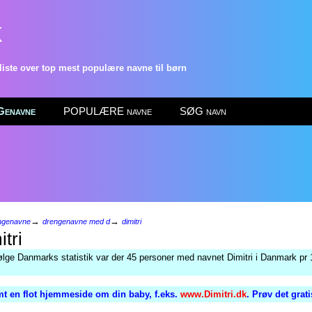
k
ste over top mest populære navne til børn
enavne
POPULÆRE navne
SØG navn
→
→
ngenavne
drengenavne med d
dimitri
tri
ølge Danmarks statistik var der 45 personer med navnet Dimitri i Danmark pr 
t en flot hjemmeside om din baby, f.eks.
www.Dimitri.dk
. Prøv det grat