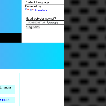
Powered by
Translate
Hvad betyder navnet?
1. januar
is HER!