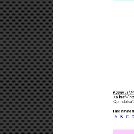
Kopiér HTML-
Find navne ti
A
B
C