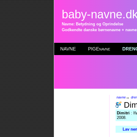
baby-navne.d
Navne: Betydning og Oprindelse
Godkendte danske børnenavne + navneli
NAVNE
PIGEnavne
DRENG
→
navne
dre
Dimi
Dimitri
: If
2008.
Lav nem