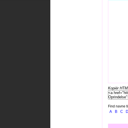
Kopiér HTML-
Find navne ti
A
B
C