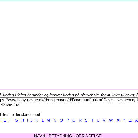
koden i feltet herunder og indsæt koden på dit website for at linke til navn:
l drenge der starter med:
D
E
F
G
H
I
J
K
L
M
N
O
P
Q
R
S
T
U
V
W
X
Y
Z
NAVN - BETYDNING - OPRINDELSE