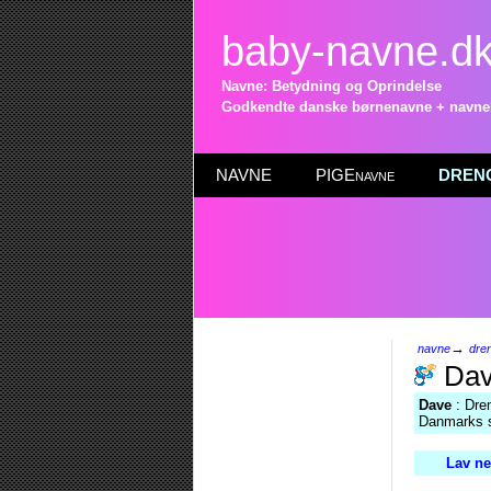
baby-navne.d
Navne: Betydning og Oprindelse
Godkendte danske børnenavne + navneli
NAVNE
PIGEnavne
DRENG
→
navne
dre
Da
Dave
: Dren
Danmarks s
Lav ne