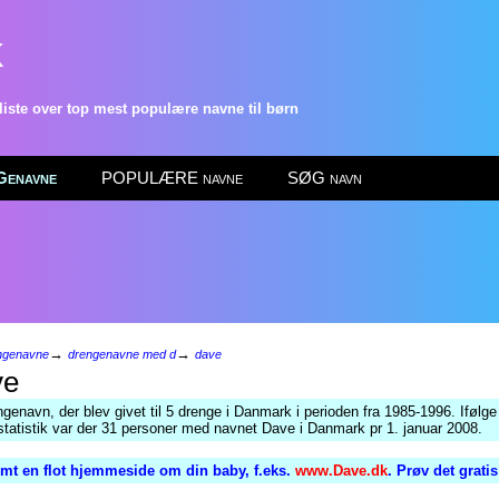
k
ste over top mest populære navne til børn
enavne
POPULÆRE navne
SØG navn
→
→
ngenavne
drengenavne med d
dave
ve
genavn, der blev givet til 5 drenge i Danmark i perioden fra 1985-1996. Ifølge
tatistik var der 31 personer med navnet Dave i Danmark pr 1. januar 2008.
mt en flot hjemmeside om din baby, f.eks.
www.Dave.dk
. Prøv det grati