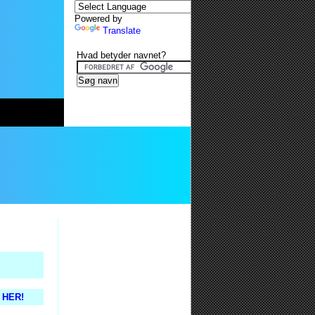
Powered by
Translate
Hvad betyder navnet?
s HER!