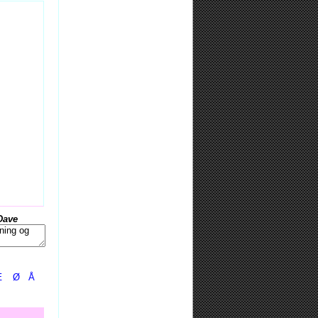
Dave
Æ
Ø
Å