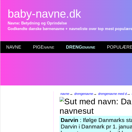
baby-navne.dk
Navne: Betydning og Oprindelse
Godkendte danske børnenavne + navneliste over top mest populære 
NAVNE
PIGEnavne
DRENGenavne
POPULÆRE 
→
→
→
navne
drengenavne
drengenavne med d
Darvin
: Ifølge Danmarks st
Darvin i Danmark pr 1. janua