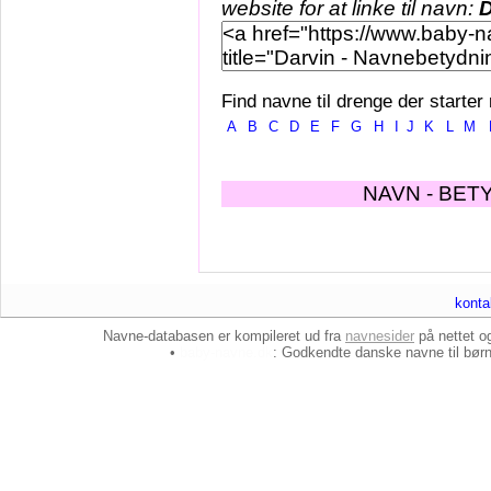
website for at linke til navn:
D
Find navne til drenge der starter
A
B
C
D
E
F
G
H
I
J
K
L
M
NAVN - BET
konta
Navne-databasen er kompileret ud fra
navnesider
på nettet 
•
baby-navne.dk
: Godkendte danske
navne til bør