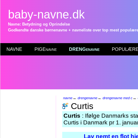
baby-navne.dk
Navne: Betydning og Oprindelse
Godkendte danske børnenavne + navneliste over top mest populære 
NAVNE
PIGEnavne
DRENGenavne
POPULÆRE 
→
→
→
navne
drengenavne
drengenavne med c
Curtis
Curtis
: Ifølge Danmarks sta
Curtis i Danmark pr 1. janua
Lav nemt en flot h