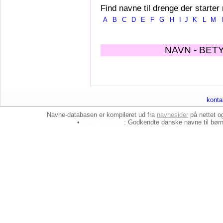
Find navne til drenge der starter
A
B
C
D
E
F
G
H
I
J
K
L
M
NAVN - BET
konta
Navne-databasen er kompileret ud fra
navnesider
på nettet 
•
baby-navne.dk
: Godkendte danske
navne til bør