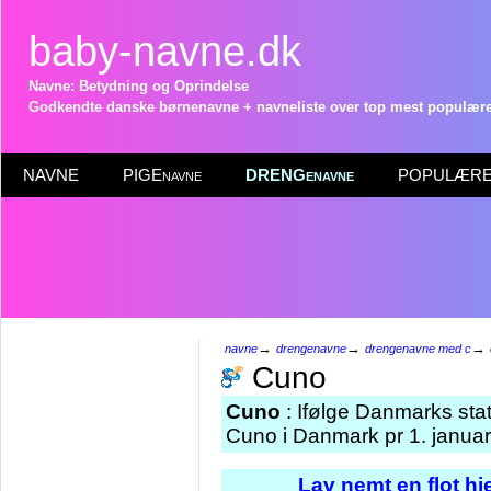
baby-navne.dk
Navne: Betydning og Oprindelse
Godkendte danske børnenavne + navneliste over top mest populære 
NAVNE
PIGEnavne
DRENGenavne
POPULÆRE 
→
→
→
navne
drengenavne
drengenavne med c
Cuno
Cuno
: Ifølge Danmarks sta
Cuno i Danmark pr 1. janua
Lav nemt en flot h