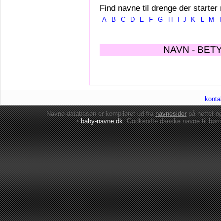
Find navne til drenge der starter
A
B
C
D
E
F
G
H
I
J
K
L
M
NAVN - BET
konta
Navne-databasen er kompileret ud fra
navnesider
på nettet 
•
baby-navne.dk
: Godkendte danske
navne til bør