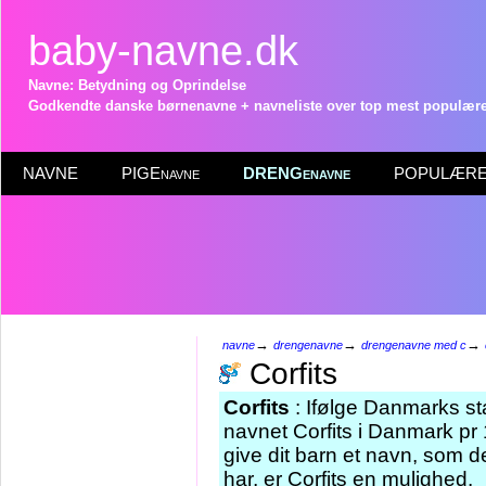
baby-navne.dk
Navne: Betydning og Oprindelse
Godkendte danske børnenavne + navneliste over top mest populære 
NAVNE
PIGEnavne
DRENGenavne
POPULÆRE 
→
→
→
navne
drengenavne
drengenavne med c
Corfits
Corfits
: Ifølge Danmarks sta
navnet Corfits i Danmark pr 
give dit barn et navn, som d
har, er Corfits en mulighed.