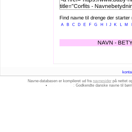
Find navne til drenge der starter
A
B
C
D
E
F
G
H
I
J
K
L
M
NAVN - BET
konta
Navne-databasen er kompileret ud fra
navnesider
på nettet 
•
baby-navne.dk
: Godkendte danske
navne til bør