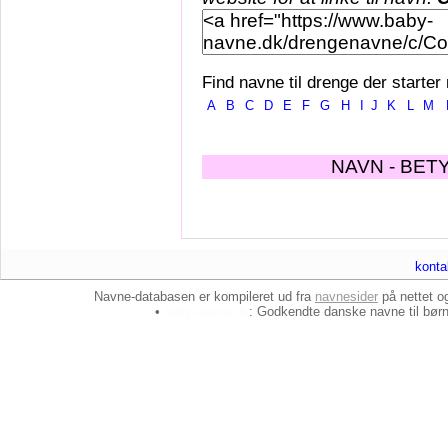
Find navne til drenge der starter
A
B
C
D
E
F
G
H
I
J
K
L
M
NAVN - BET
konta
Navne-databasen er kompileret ud fra
navnesider
på nettet 
•
baby-navne.dk
: Godkendte danske
navne til bør