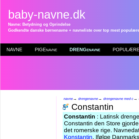
baby-navne.dk
Navne: Betydning og Oprindelse
Godkendte danske børnenavne + navneliste over top mest populære 
NAVNE
PIGEnavne
DRENGenavne
POPULÆRE 
→
→
→
navne
drengenavne
drengenavne med c
Constantin
Constantin
: Latinsk drenge
Constantin den Store gjorde 
det romerske rige. Navnedat
Konstantin
. Ifølge Danmarks