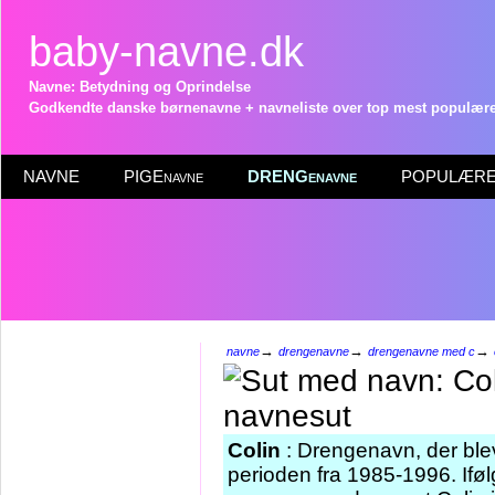
baby-navne.dk
Navne: Betydning og Oprindelse
Godkendte danske børnenavne + navneliste over top mest populære 
NAVNE
PIGEnavne
DRENGenavne
POPULÆRE 
→
→
→
navne
drengenavne
drengenavne med c
Colin
: Drengenavn, der blev
perioden fra 1985-1996. Iføl