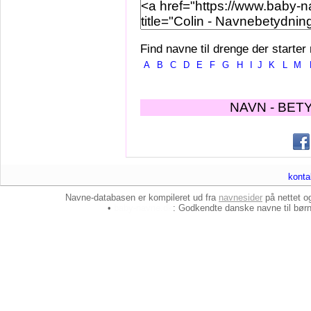
Find navne til drenge der starter
A
B
C
D
E
F
G
H
I
J
K
L
M
NAVN - BET
konta
Navne-databasen er kompileret ud fra
navnesider
på nettet 
•
baby-navne.dk
: Godkendte danske
navne til bør