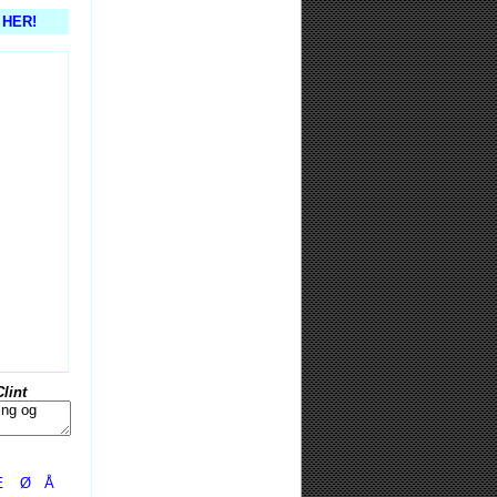
s HER!
Clint
Æ
Ø
Å