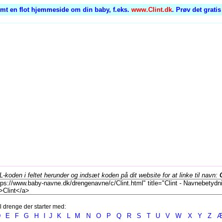
mt en flot hjemmeside om din baby, f.eks.
www.Clint.dk
. Prøv det grati
koden i feltet herunder og indsæt koden på dit website for at linke til navn:
l drenge der starter med:
D
E
F
G
H
I
J
K
L
M
N
O
P
Q
R
S
T
U
V
W
X
Y
Z