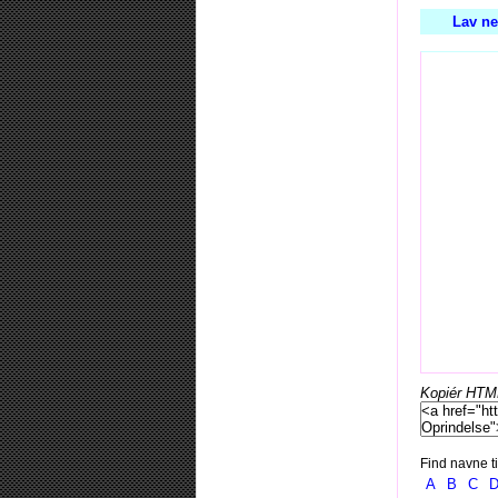
Lav ne
Kopiér HTML-
Find navne ti
A
B
C