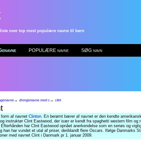
k
ste over top mest populære navne til børn
enavne
POPULÆRE navne
SØG navn
→
→
ngenavne
drengenavne med c
clint
t
 form af navnet
Clinton
. En berømt bærer af navnet er den kendte amerikans
 og instruktør Clint Eastwood, der især er kendt fra spaghetti western film og 
. Efterhånden har Clint Eastwood opnået anerkendelse som en seriøs og vigti
og han har vundet et utal af priser, deriblandt flere Oscars. Ifølge Danmarks St
oner med navnet Clint i Danmark pr 1. januar 2009.