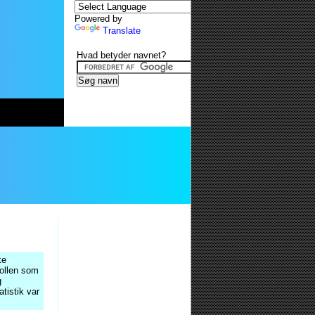
Powered by
Translate
Hvad betyder navnet?
ke
rollen som
g
atistik var