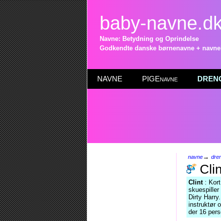
baby-navne.d
Navne: Betydning og Oprindelse
Godkendte danske børnenavne + navneli
NAVNE
PIGEnavne
DRENG
→
navne
dre
Clin
Clint
: Kort
skuespiller
Dirty Harry
instruktør 
der 16 pers