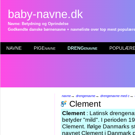
baby-navne.dk
Navne: Betydning og Oprindelse
Godkendte danske børnenavne + navneliste over top mest populære 
NAVNE
PIGEnavne
DRENGenavne
POPULÆRE 
→
→
→
navne
drengenavne
drengenavne med c
Clement
Clement
: Latinsk drengenav
betyder "mild". I perioden 
Clement. Ifølge Danmarks st
navnet Clement i Danmark pr