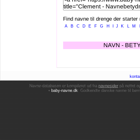
Find navne til drenge der starter
A
B
C
D
E
F
G
H
I
J
K
L
M
NAVN - BET
konta
Navne-databasen er kompileret ud fra
navnesider
på nettet 
•
baby-navne.dk
: Godkendte danske
navne til bør