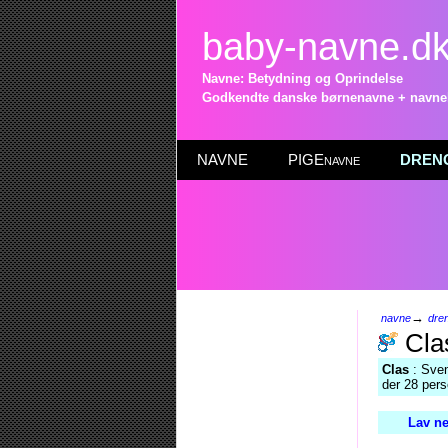
baby-navne.d
Navne: Betydning og Oprindelse
Godkendte danske børnenavne + navneli
NAVNE
PIGEnavne
DRENG
→
navne
dre
Cla
Clas
: Sven
der 28 pers
Lav ne