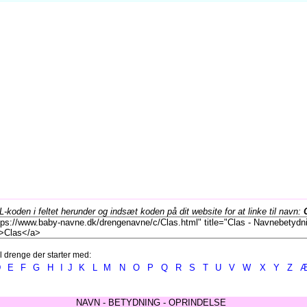
koden i feltet herunder og indsæt koden på dit website for at linke til navn:
l drenge der starter med:
D
E
F
G
H
I
J
K
L
M
N
O
P
Q
R
S
T
U
V
W
X
Y
Z
NAVN - BETYDNING - OPRINDELSE