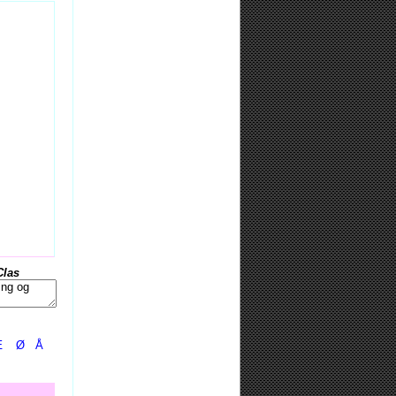
Clas
Æ
Ø
Å