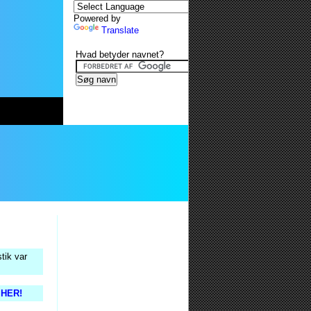
Powered by
Translate
Hvad betyder navnet?
tik var
s HER!