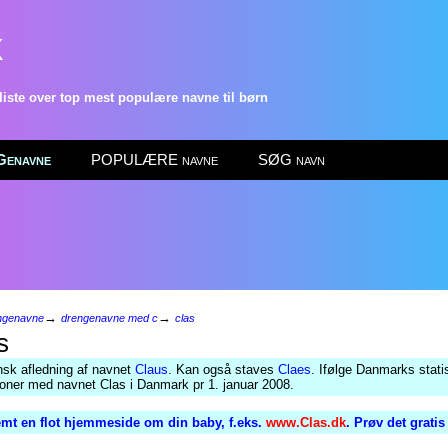
k
ste over top mest populære navne til børn
enavne
POPULÆRE navne
SØG navn
→
→
ngenavne
drengenavne med c
clas
s
sk afledning af navnet
Claus
. Kan også staves
Claes
. Ifølge Danmarks statis
oner med navnet Clas i Danmark pr 1. januar 2008.
mt en flot hjemmeside om din baby, f.eks.
www.Clas.dk
. Prøv det grati