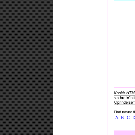
Kopiér HTML-
Find navne ti
A
B
C