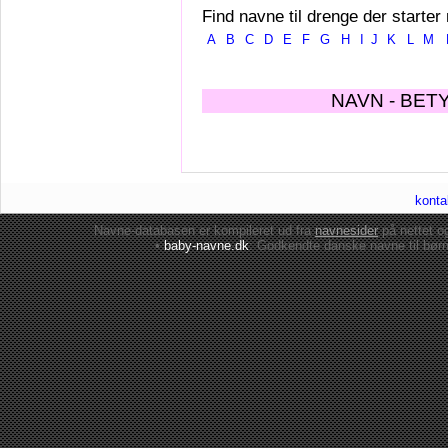
Find navne til drenge der starter
A
B
C
D
E
F
G
H
I
J
K
L
M
NAVN - BET
konta
Navne-databasen er kompileret ud fra
navnesider
på nettet 
•
baby-navne.dk
: Godkendte danske
navne til bør