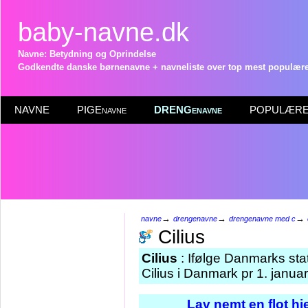
baby-navne.dk
Navne: Betydning og Oprindelse
Godkendte danske børnenavne + navneliste over top mest populære 
NAVNE
PIGEnavne
DRENGenavne
POPULÆRE 
→
→
→
navne
drengenavne
drengenavne med c
Cilius
Cilius
: Ifølge Danmarks sta
Cilius i Danmark pr 1. janua
Lav nemt en flot h