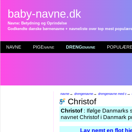
baby-navne.dk
Navne: Betydning og Oprindelse
Godkendte danske børnenavne + navneliste over top mest populære 
NAVNE
PIGEnavne
DRENGenavne
POPULÆRE 
→
→
→
navne
drengenavne
drengenavne med c
Christof
Christof
: Ifølge Danmarks s
navnet Christof i Danmark pr
Lav nemt en flot h