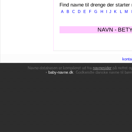
Find navne til drenge der starter
A
B
C
D
E
F
G
H
I
J
K
L
M
NAVN - BET
konta
Navne-databasen er kompileret ud fra
navnesider
på nettet 
•
baby-navne.dk
: Godkendte danske
navne til bør