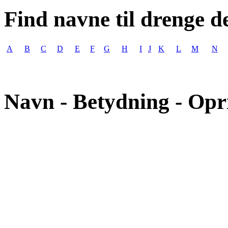
Find navne til drenge d
A
B
C
D
E
F
G
H
I
J
K
L
M
N
Navn - Betydning - Opr