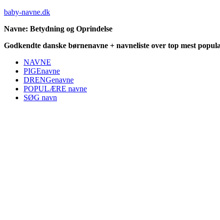
baby-navne.dk
Navne: Betydning og Oprindelse
Godkendte danske børnenavne + navneliste over top mest populæ
NAVNE
PIGEnavne
DRENGenavne
POPULÆRE navne
SØG navn