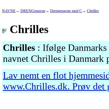
NAVNE
→
DRENGenavne
→
Drengenavne med C
→
Chrilles
Chrilles
Chrilles
: Ifølge Danmarks s
navnet Chrilles i Danmark p
Lav nemt en flot hjemmesid
www.Chrilles.dk
. Prøv det