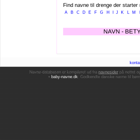
Find navne til drenge der starter
A
B
C
D
E
F
G
H
I
J
K
L
M
NAVN - BET
konta
Navne-databasen er kompileret ud fra
navnesider
på nettet 
•
baby-navne.dk
: Godkendte danske
navne til bør