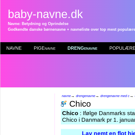
baby-navne.dk
Navne: Betydning og Oprindelse
Godkendte danske børnenavne + navneliste over top mest populære 
NAVNE
PIGEnavne
DRENGenavne
POPULÆRE 
→
→
→
navne
drengenavne
drengenavne med c
Chico
Chico
: Ifølge Danmarks sta
Chico i Danmark pr 1. janua
Lav nemt en flot h