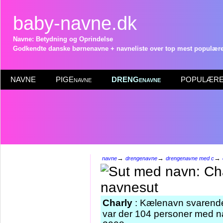
baby-navne.dk
Navne: Betydning og Oprindelse
Godkendte danske børnenavne + navneliste over top mest populære 
NAVNE
PIGEnavne
DRENGenavne
POPULÆRE 
→
→
→
navne
drengenavne
drengenavne med c
Charly
: Kælenavn svarende
var der 104 personer med na