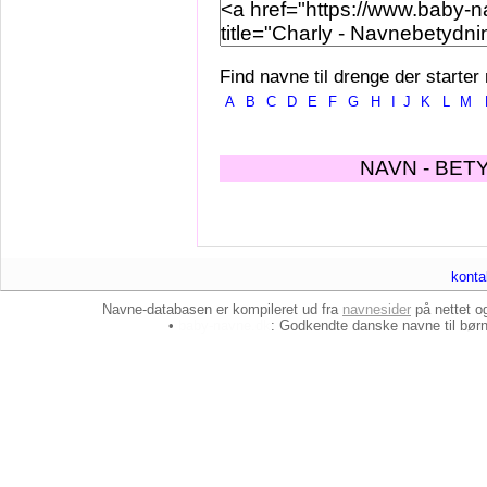
Find navne til drenge der starter
A
B
C
D
E
F
G
H
I
J
K
L
M
NAVN - BET
konta
Navne-databasen er kompileret ud fra
navnesider
på nettet 
•
baby-navne.dk
: Godkendte danske
navne til bør