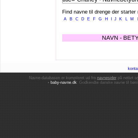
Find navne til drenge der starter
A
B
C
D
E
F
G
H
I
J
K
L
M
NAVN - BET
konta
Navne-databasen er kompileret ud fra
navnesider
på nettet 
•
baby-navne.dk
: Godkendte danske
navne til bør