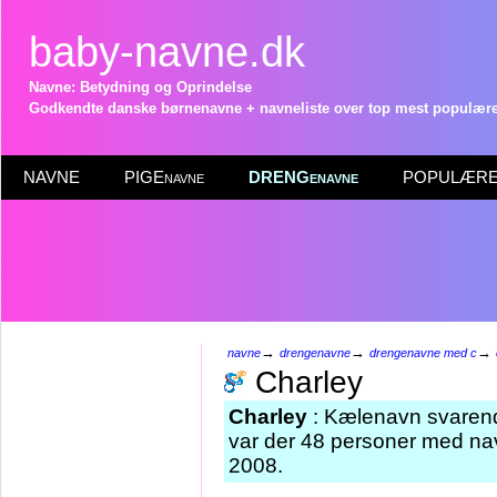
baby-navne.dk
Navne: Betydning og Oprindelse
Godkendte danske børnenavne + navneliste over top mest populære 
NAVNE
PIGEnavne
DRENGenavne
POPULÆRE 
→
→
→
navne
drengenavne
drengenavne med c
Charley
Charley
: Kælenavn svarend
var der 48 personer med nav
2008.