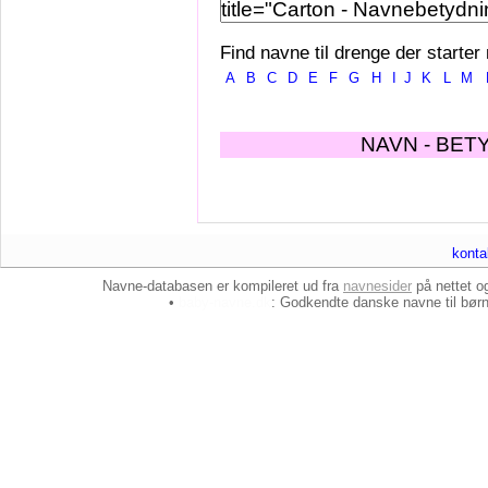
Find navne til drenge der starter
A
B
C
D
E
F
G
H
I
J
K
L
M
NAVN - BET
konta
Navne-databasen er kompileret ud fra
navnesider
på nettet 
•
baby-navne.dk
: Godkendte danske
navne til bør