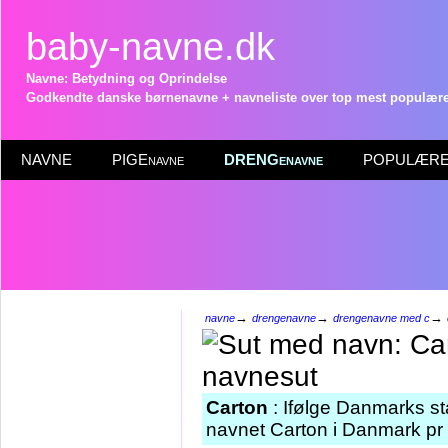
baby-navne.dk
Navne: Betydning og Oprindelse
Godkendte danske børnenavne + navneliste over top mest populære 
NAVNE
PIGEnavne
DRENGenavne
POPULÆRE 
→
→
→
navne
drengenavne
drengenavne med c
Carton
: Ifølge Danmarks st
navnet Carton i Danmark pr 