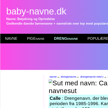
baby-navne.dk
Navne: Betydning og Oprindelse
Godkendte danske børnenavne + navneliste over top mest populære 
NAVNE
PIGEnavne
DRENGenavne
POPULÆRE 
→
→
→
navne
drengenavne
drengenavne med c
Calle
: Drengenavn, der blev 
perioden fra 1985-1996. Ka