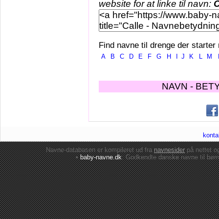
website for at linke til navn:
C
Find navne til drenge der starter
A
B
C
D
E
F
G
H
I
J
K
L
M
NAVN - BET
konta
Navne-databasen er kompileret ud fra
navnesider
på nettet 
•
baby-navne.dk
: Godkendte danske
navne til bør