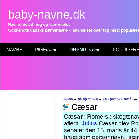
baby-navne.dk
Navne: Betydning og Oprindelse
Godkendte danske børnenavne + navneliste over top mest populære 
NAVNE
PIGEnavne
DRENGenavne
POPULÆRE 
→
→
→
navne
drengenavne
drengenavne med c
Cæsar
Cæsar
: Romersk slægtsnavn
afledt.
Julius
Cæsar blev Rom
senatet den 15. marts år 44 
brugt som personnavn, især 