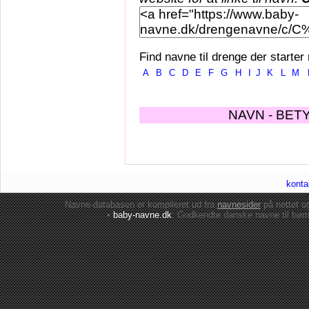
Find navne til drenge der starter
A
B
C
D
E
F
G
H
I
J
K
L
M
NAVN - BET
konta
Navne-databasen er kompileret ud fra
navnesider
på nettet 
•
baby-navne.dk
: Godkendte danske
navne til bør