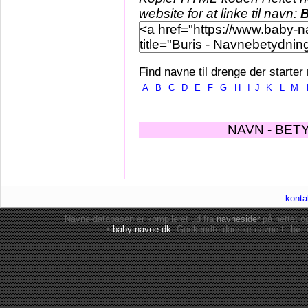
website for at linke til navn:
B
Find navne til drenge der starter
A
B
C
D
E
F
G
H
I
J
K
L
M
NAVN - BET
konta
Navne-databasen er kompileret ud fra
navnesider
på nettet 
•
baby-navne.dk
: Godkendte danske
navne til bør