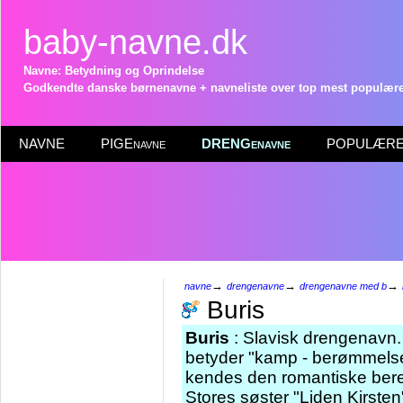
baby-navne.dk
Navne: Betydning og Oprindelse
Godkendte danske børnenavne + navneliste over top mest populære 
NAVNE
PIGEnavne
DRENGenavne
POPULÆRE 
→
→
→
navne
drengenavne
drengenavne med b
Buris
Buris
: Slavisk drengenavn. 
betyder "kamp - berømmelse
kendes den romantiske bere
Stores søster "Liden Kirste