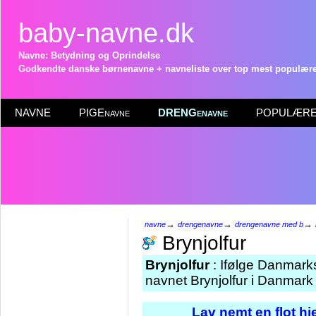
baby-navne.dk
Navne: Betydning og Oprindelse
Godkendte danske børnenavne + navneliste over top mest populære 
NAVNE
PIGEnavne
DRENGenavne
POPULÆRE 
→
→
→
navne
drengenavne
drengenavne med b
Brynjolfur
Brynjolfur
: Ifølge Danmarks
navnet Brynjolfur i Danmark 
Lav nemt en flot h