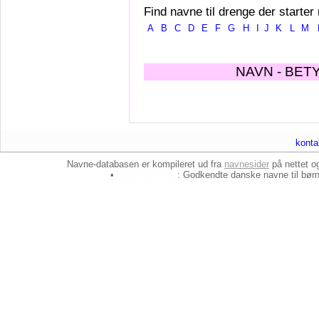
Find navne til drenge der starter
A
B
C
D
E
F
G
H
I
J
K
L
M
NAVN - BET
konta
Navne-databasen er kompileret ud fra
navnesider
på nettet 
•
baby-navne.dk
: Godkendte danske
navne til bør