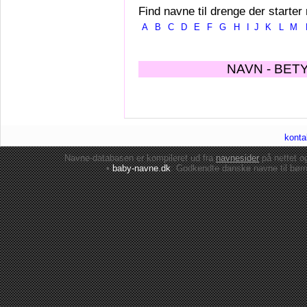
Find navne til drenge der starter
A
B
C
D
E
F
G
H
I
J
K
L
M
NAVN - BET
konta
Navne-databasen er kompileret ud fra
navnesider
på nettet 
•
baby-navne.dk
: Godkendte danske
navne til bør