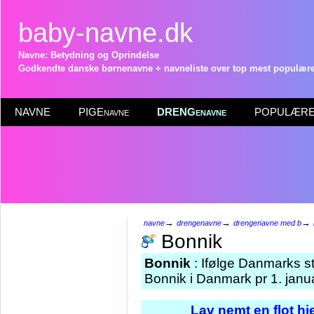
baby-navne.dk
Navne: Betydning og Oprindelse
Godkendte danske børnenavne + navneliste over top mest populære 
NAVNE
PIGEnavne
DRENGenavne
POPULÆRE 
→
→
→
navne
drengenavne
drengenavne med b
Bonnik
Bonnik
: Ifølge Danmarks st
Bonnik i Danmark pr 1. janu
Lav nemt en flot h