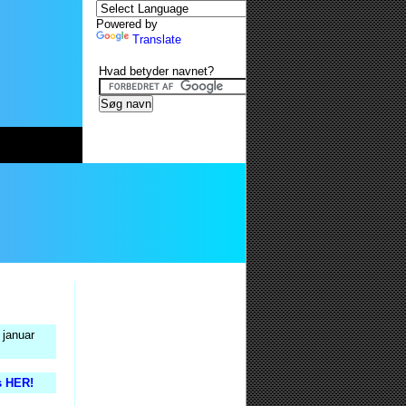
Powered by
Translate
Hvad betyder navnet?
 januar
is HER!