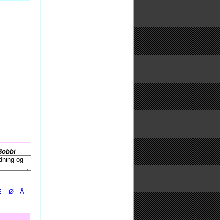
Bobbi
Æ
Ø
Å