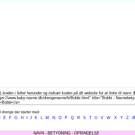
koden i feltet herunder og indsæt koden på dit website for at linke til navn:
l drenge der starter med:
D
E
F
G
H
I
J
K
L
M
N
O
P
Q
R
S
T
U
V
W
X
Y
Z
NAVN - BETYDNING - OPRINDELSE