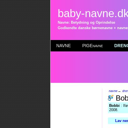
baby-navne.d
Navne: Betydning og Oprindelse
Godkendte danske børnenavne + navneli
NAVNE
PIGEnavne
DRENG
→
navne
dre
Bob
Bobbi
: If
2008.
Lav ne