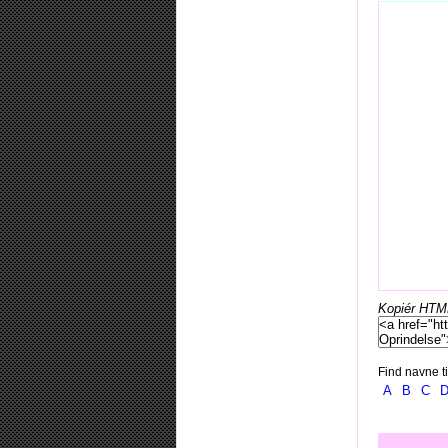
Kopiér HTML-
Find navne ti
A
B
C