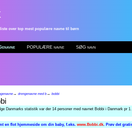
k
ste over top mest populære navne til børn
enavne
POPULÆRE navne
SØG navn
→
→
ngenavne
drengenavne med b
bobbi
bi
ølge Danmarks statistik var der 14 personer med navnet Bobbi i Danmark pr 1.
mt en flot hjemmeside om din baby, f.eks.
www.Bobbi.dk
. Prøv det grat