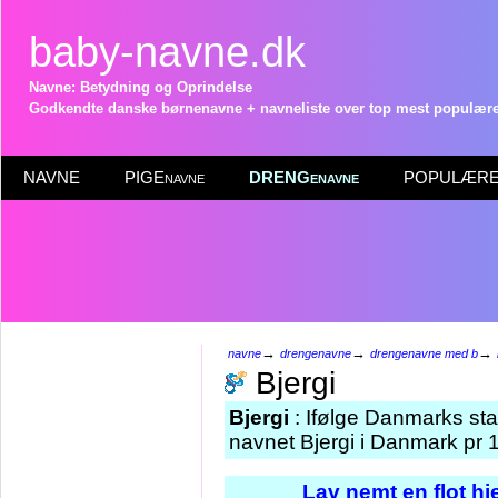
baby-navne.dk
Navne: Betydning og Oprindelse
Godkendte danske børnenavne + navneliste over top mest populære 
NAVNE
PIGEnavne
DRENGenavne
POPULÆRE 
→
→
→
navne
drengenavne
drengenavne med b
Bjergi
Bjergi
: Ifølge Danmarks sta
navnet Bjergi i Danmark pr 1
Lav nemt en flot h