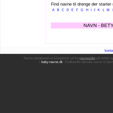
Find navne til drenge der starter
A
B
C
D
E
F
G
H
I
J
K
L
M
NAVN - BET
konta
Navne-databasen er kompileret ud fra
navnesider
på nettet 
•
baby-navne.dk
: Godkendte danske
navne til bør