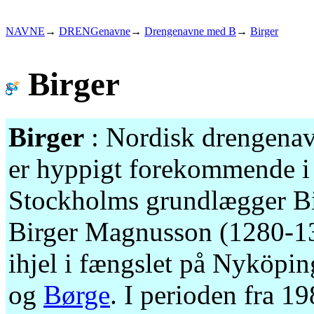
NAVNE
→
DRENGenavne
→
Drengenavne med B
→
Birger
Birger
Birger
: Nordisk drengenav
er hyppigt forekommende i S
Stockholms grundlægger B
Birger Magnusson (1280-132
ihjel i fængslet på Nyköp
og
Børge
. I perioden fra 1