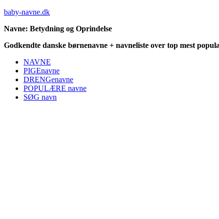
baby-navne.dk
Navne: Betydning og Oprindelse
Godkendte danske børnenavne + navneliste over top mest populæ
NAVNE
PIGEnavne
DRENGenavne
POPULÆRE navne
SØG navn