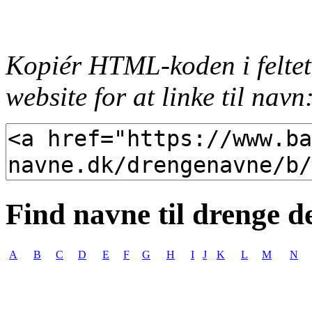
Kopiér HTML-koden i feltet
website for at linke til navn
Find navne til drenge d
A
B
C
D
E
F
G
H
I
J
K
L
M
N