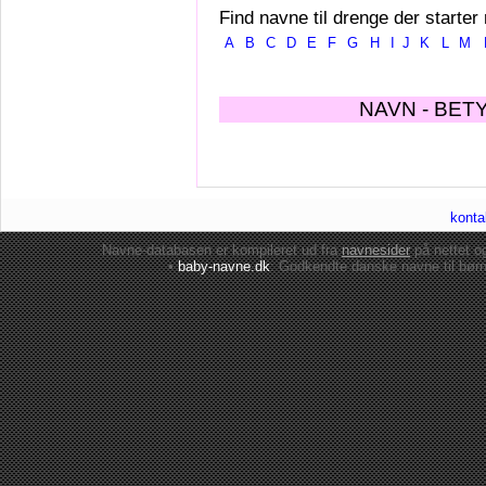
Find navne til drenge der starter
A
B
C
D
E
F
G
H
I
J
K
L
M
NAVN - BET
konta
Navne-databasen er kompileret ud fra
navnesider
på nettet 
•
baby-navne.dk
: Godkendte danske
navne til bør