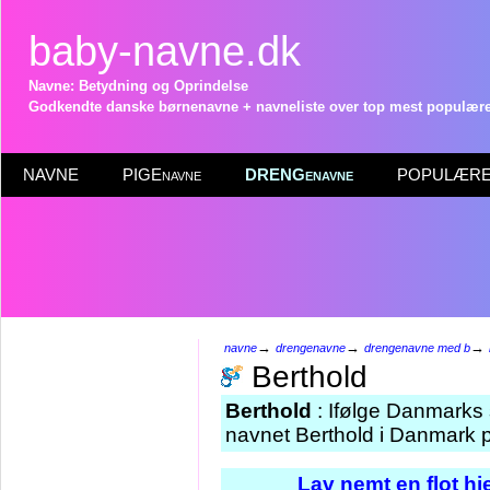
baby-navne.dk
Navne: Betydning og Oprindelse
Godkendte danske børnenavne + navneliste over top mest populære 
NAVNE
PIGEnavne
DRENGenavne
POPULÆRE 
→
→
→
navne
drengenavne
drengenavne med b
Berthold
Berthold
: Ifølge Danmarks 
navnet Berthold i Danmark p
Lav nemt en flot h