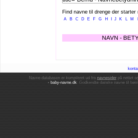
Find navne til drenge der starter
A
B
C
D
E
F
G
H
I
J
K
L
M
NAVN - BET
konta
Navne-databasen er kompileret ud fra
navnesider
på nettet 
•
baby-navne.dk
: Godkendte danske
navne til bør