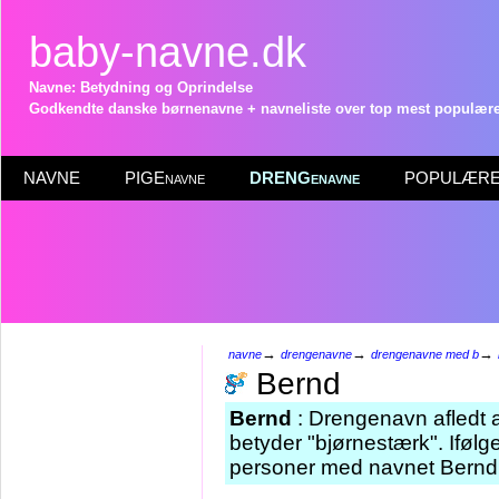
baby-navne.dk
Navne: Betydning og Oprindelse
Godkendte danske børnenavne + navneliste over top mest populære 
NAVNE
PIGEnavne
DRENGenavne
POPULÆRE 
→
→
→
navne
drengenavne
drengenavne med b
Bernd
Bernd
: Drengenavn afledt 
betyder "bjørnestærk". Ifølg
personer med navnet Bernd 