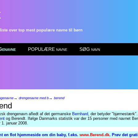
k
ste over top mest populære navne til børn
enavne
POPULÆRE navne
SØG navn
→
→
ngenavne
drengenavne med b
berend
end
ysk drengenavn afledt af det germanske
Bernhard
, der betyder "bjørnestærk"
ent
og Berendt. Ifølge Danmarks statistik var der 15 personer med navnet Ber
 1. januar 2008.
t en flot hjemmeside om din baby, f.eks.
www.Berend.dk
. Prøv det grat