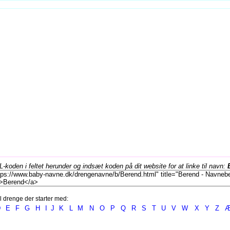
koden i feltet herunder og indsæt koden på dit website for at linke til navn:
l drenge der starter med:
D
E
F
G
H
I
J
K
L
M
N
O
P
Q
R
S
T
U
V
W
X
Y
Z