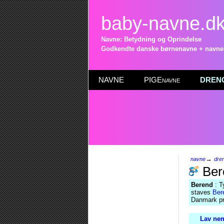
baby-navne.d
Navne: Betydning og Oprindelse
Godkendte danske børnenavne + navneli
NAVNE
PIGEnavne
DRENG
→
navne
dre
Ber
Berend
: T
staves
Ber
Danmark pr
Lav nem