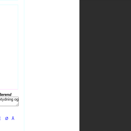
Berend
Æ
Ø
Å