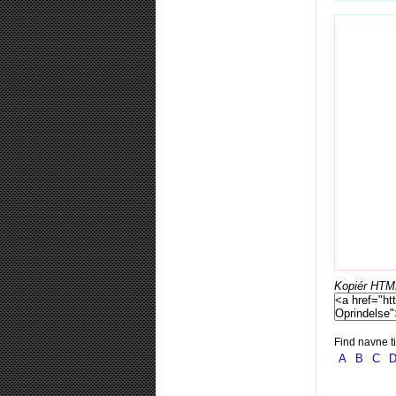
Kopiér HTML-
Find navne ti
A
B
C