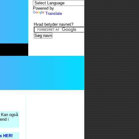
Powered by
Translate
Hvad betyder navnet?
. Kan også
end i
is HER!